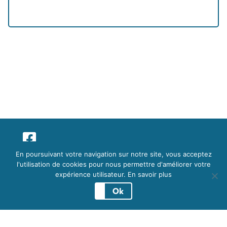
© Tous droits réservés 2026.
En poursuivant votre navigation sur notre site, vous acceptez
Développement par
troisdeuxun.ch
l'utilisation de cookies pour nous permettre d'améliorer votre
Conditions d'utilisation
expérience utilisateur.
En savoir plus
Ok