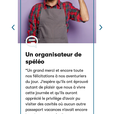
Un organisateur de
Cla
spéléo
heu
"Un grand merci et encore toute
"C’es
nos félicitations à nos aventuriers
parti
tre
du jour. J’espère qu’ils ont éprouvé
elle 
ire et
autant de plaisir que nous à vivre
vraim
cette journée et qu’ils auront
apprécié le privilège d’avoir pu
visiter des cavités où aucun autre
passeport vacances n’avait encore