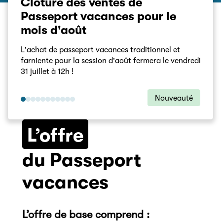
t
Clôture des ventes de
Act
Passeport vacances pour le
20
mois d'août
avant
8701_
e
7260_
L'achat de passeport vacances traditionnel et
3580 :
farniente pour la session d'août fermera le vendredi
ant et
annul
31 juillet à 12h !
illet
1061_
Nouveauté
auté
L’offre
du Passeport
vacances
L’offre de base comprend :