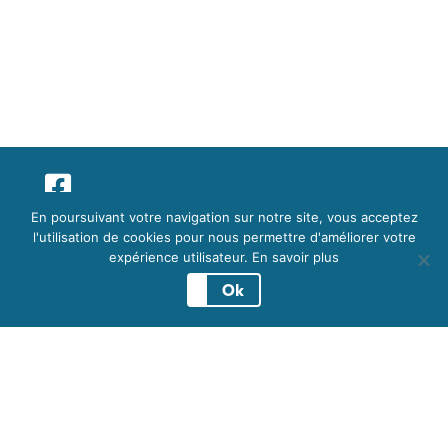
© Tous droits réservés 2026.
En poursuivant votre navigation sur notre site, vous acceptez
Développement par
troisdeuxun.ch
l'utilisation de cookies pour nous permettre d'améliorer votre
Conditions d'utilisation
expérience utilisateur.
En savoir plus
Ok